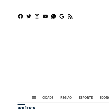
Facebook
Twitter
Instagram
YouTube
RSS
Whatsapp
Google
News
CIDADE
REGIÃO
ESPORTE
ECON
POLÍTICA