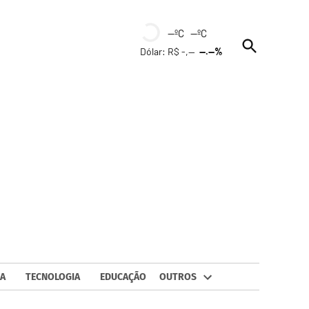
--ºC --ºC
Open
Dólar: R$ -,--
--.--%
Search
A
TECNOLOGIA
EDUCAÇÃO
OUTROS