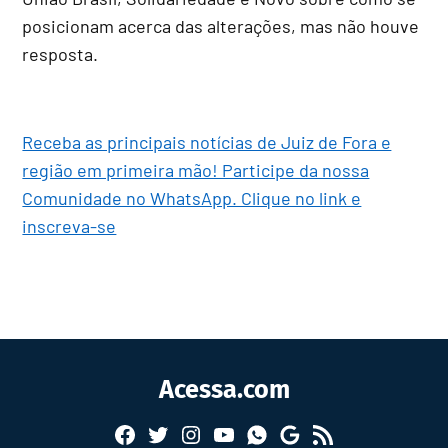
posicionam acerca das alterações, mas não houve
resposta.
Receba as principais notícias de Juiz de Fora e
região em primeira mão! Participe da nossa
Comunidade no WhatsApp. Clique no link e
inscreva-se
Acessa.com
Facebook
Twitter
Instagram
YouTube
RSS
Whatsapp
Google