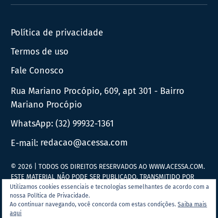
News
Política de privacidade
Termos de uso
Fale Conosco
Rua Mariano Procópio, 609, apt 301 - Bairro
Mariano Procópio
WhatsApp:
(32) 99932-1361
E-mail:
redacao@acessa.com
© 2026 | TODOS OS DIREITOS RESERVADOS AO WWW.ACESSA.COM.
ESTE MATERIAL NÃO PODE SER PUBLICADO, TRANSMITIDO POR
BROADCAST, REESCRITO OU REDISTRIBUÍDO SEM PRÉVIA
Utilizamos cookies essenciais e tecnologias semelhantes de acordo com a
nossa Política de Privacidade.
AUTORIZAÇÃO.
Ao continuar navegando, você concorda com estas condições.
Saiba mais
aqui