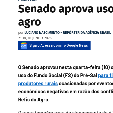
Senado aprova uso 
agro
por
LUCIANO NASCIMENTO - REPÓRTER DA AGÊNCIA BRASIL
21:38, 10 JUNHO 2026
Siga o Acessa.com no Google News
O Senado aprovou nesta quarta-feira (10) o
uso do Fundo Social (FS) do Pré-Sal
para f
produtores rurais
ocasionadas por eventos
econômicos negativos em razão dos confli
Refis do Agro.
O texto também trata do alongamento de dívi