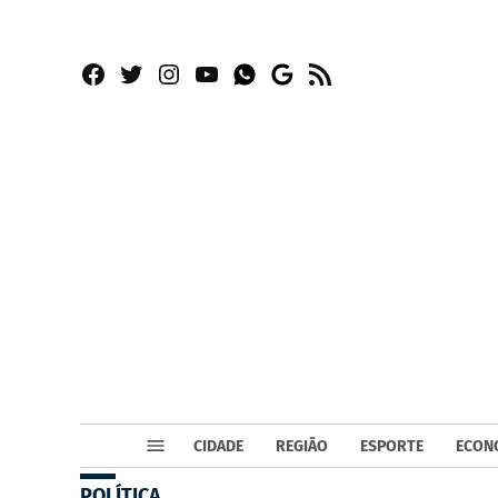
Facebook
Twitter
Instagram
YouTube
RSS
Whatsapp
Google
News
CIDADE
REGIÃO
ESPORTE
ECON
POLÍTICA