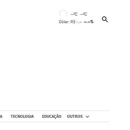
--ºC --ºC
Open
Dólar: R$ -,--
--.--%
Search
A
TECNOLOGIA
EDUCAÇÃO
OUTROS