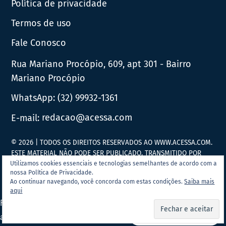
Política de privacidade
Termos de uso
Fale Conosco
Rua Mariano Procópio, 609, apt 301 - Bairro
Mariano Procópio
WhatsApp:
(32) 99932-1361
E-mail:
redacao@acessa.com
© 2026 | TODOS OS DIREITOS RESERVADOS AO WWW.ACESSA.COM.
ESTE MATERIAL NÃO PODE SER PUBLICADO, TRANSMITIDO POR
BROADCAST, REESCRITO OU REDISTRIBUÍDO SEM PRÉVIA
Utilizamos cookies essenciais e tecnologias semelhantes de acordo com a
nossa Política de Privacidade.
AUTORIZAÇÃO.
Ao continuar navegando, você concorda com estas condições.
Saiba mais
aqui
Portal Acessa.com é
associado ao