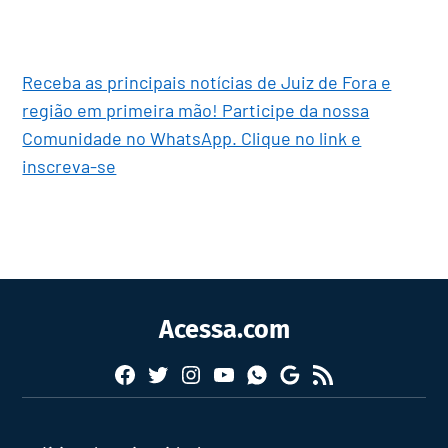
Receba as principais notícias de Juiz de Fora e
região em primeira mão! Participe da nossa
Comunidade no WhatsApp. Clique no link e
inscreva-se
Acessa.com
Facebook
Twitter
Instagram
YouTube
RSS
Whatsapp
Google
News