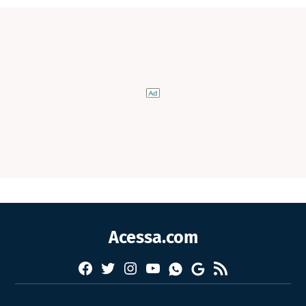
Acessa.com
Facebook
Twitter
Instagram
YouTube
RSS
Whatsapp
Google
News