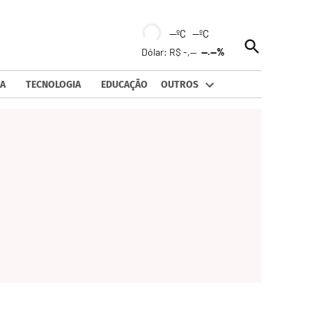
--ºC --ºC
Open
Dólar: R$ -,--
--.--%
Search
A
TECNOLOGIA
EDUCAÇÃO
OUTROS