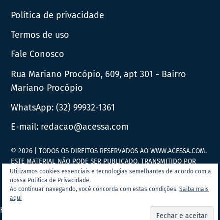
Política de privacidade
Termos de uso
Fale Conosco
Rua Mariano Procópio, 609, apt 301 - Bairro
Mariano Procópio
WhatsApp:
(32) 99932-1361
E-mail:
redacao@acessa.com
© 2026 | TODOS OS DIREITOS RESERVADOS AO WWW.ACESSA.COM.
ESTE MATERIAL NÃO PODE SER PUBLICADO, TRANSMITIDO POR
BROADCAST, REESCRITO OU REDISTRIBUÍDO SEM PRÉVIA
Utilizamos cookies essenciais e tecnologias semelhantes de acordo com a
nossa Política de Privacidade.
AUTORIZAÇÃO.
Ao continuar navegando, você concorda com estas condições.
Saiba mais
aqui
Portal Acessa.com é