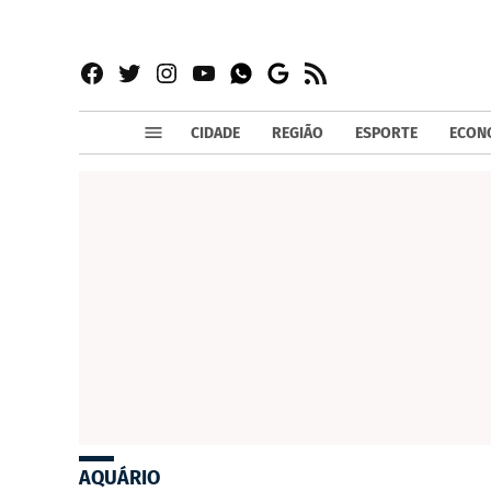
Facebook
Twitter
Instagram
YouTube
RSS
Whatsapp
Google
News
CIDADE
REGIÃO
ESPORTE
ECON
AQUÁRIO