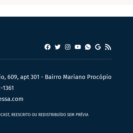
Facebook
Twitter
Instagram
YouTube
RSS
Whatsapp
Google
News
, 609, apt 301 - Bairro Mariano Procópio
2-1361
essa.com
CAST, REESCRITO OU REDISTRIBUÍDO SEM PRÉVIA