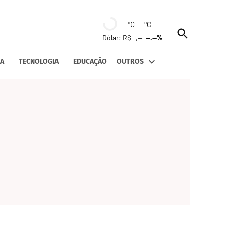
--ºC --ºC
Open
Dólar: R$ -,--
--.--%
Search
A
TECNOLOGIA
EDUCAÇÃO
OUTROS