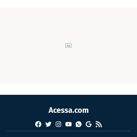
Acessa.com
Facebook
Twitter
Instagram
YouTube
RSS
Whatsapp
Google
News