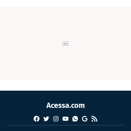
Acessa.com
Facebook
Twitter
Instagram
YouTube
RSS
Whatsapp
Google
News