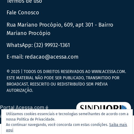
Termos de uso
Fale Conosco
Rua Mariano Procópio, 609, apt 301 - Bairro
Mariano Procópio
WhatsApp:
(32) 99932-1361
E-mail:
redacao@acessa.com
© 2025 | TODOS OS DIREITOS RESERVADOS AO WWW.ACESSA.COM.
ESTE MATERIAL NÃO PODE SER PUBLICADO, TRANSMITIDO POR
BROADCAST, REESCRITO OU REDISTRIBUÍDO SEM PRÉVIA
AUTORIZAÇÃO.
Portal Acessa.com é
Utilizamos cookies essenciais e tecnologias semelhantes de acordo com a
associado ao
nossa Política de Privacidade.
Ao continuar navegando, você concorda com estas condições.
Saiba mais
aqui