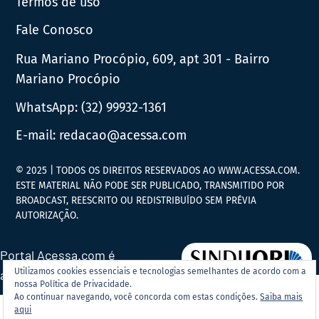
Termos de uso
Fale Conosco
Rua Mariano Procópio, 609, apt 301 - Bairro
Mariano Procópio
WhatsApp:
(32) 99932-1361
E-mail:
redacao@acessa.com
© 2025 | TODOS OS DIREITOS RESERVADOS AO WWW.ACESSA.COM.
ESTE MATERIAL NÃO PODE SER PUBLICADO, TRANSMITIDO POR
BROADCAST, REESCRITO OU REDISTRIBUÍDO SEM PRÉVIA
AUTORIZAÇÃO.
Portal Acessa.com é
Utilizamos cookies essenciais e tecnologias semelhantes de acordo com a
associado ao
nossa Política de Privacidade.
Ao continuar navegando, você concorda com estas condições.
Saiba mais
aqui