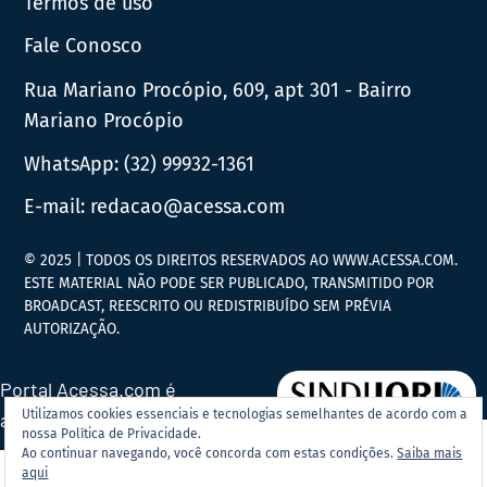
Termos de uso
Fale Conosco
Rua Mariano Procópio, 609, apt 301 - Bairro
Mariano Procópio
WhatsApp:
(32) 99932-1361
E-mail:
redacao@acessa.com
© 2025 | TODOS OS DIREITOS RESERVADOS AO WWW.ACESSA.COM.
ESTE MATERIAL NÃO PODE SER PUBLICADO, TRANSMITIDO POR
BROADCAST, REESCRITO OU REDISTRIBUÍDO SEM PRÉVIA
AUTORIZAÇÃO.
Portal Acessa.com é
Utilizamos cookies essenciais e tecnologias semelhantes de acordo com a
associado ao
nossa Política de Privacidade.
Ao continuar navegando, você concorda com estas condições.
Saiba mais
aqui