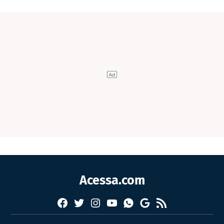
Acessa.com
Facebook
Twitter
Instagram
YouTube
RSS
Whatsapp
Google
News