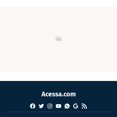
Acessa.com
Facebook
Twitter
Instagram
YouTube
RSS
Whatsapp
Google
News