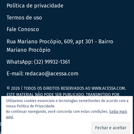
Política de privacidade
Termos de uso
Fale Conosco
Rua Mariano Procópio, 609, apt 301 - Bairro
Mariano Procópio
WhatsApp:
(32) 99932-1361
E-mail:
redacao@acessa.com
© 2026 | TODOS OS DIREITOS RESERVADOS AO WWW.ACESSA.COM.
ESTE MATERIAL NÃO PODE SER PUBLICADO, TRANSMITIDO POR
BROADCAST, REESCRITO OU REDISTRIBUÍDO SEM PRÉVIA
Utilizamos cookies essenciais e tecnologias semelhantes de acordo com a
nossa Política de Privacidade.
AUTORIZAÇÃO.
Ao continuar navegando, você concorda com estas condições.
Saiba mais
aqui
Portal Acessa.com é
associado ao