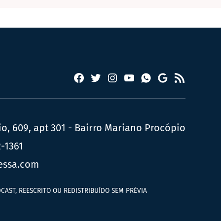
Facebook
Twitter
Instagram
YouTube
RSS
Whatsapp
Google
News
, 609, apt 301 - Bairro Mariano Procópio
2-1361
essa.com
CAST, REESCRITO OU REDISTRIBUÍDO SEM PRÉVIA