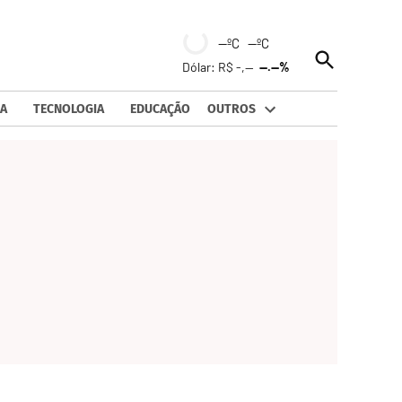
--ºC --ºC
Open
Dólar: R$ -,--
--.--%
Search
A
TECNOLOGIA
EDUCAÇÃO
OUTROS