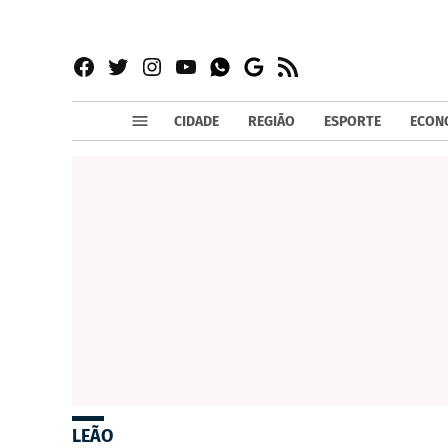
Facebook
Twitter
Instagram
YouTube
RSS
Whatsapp
Google
News
CIDADE
REGIÃO
ESPORTE
ECON
LEÃO