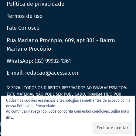
Política de privacidade
Termos de uso
Fale Conosco
Rua Mariano Procópio, 609, apt 301 - Bairro
Mariano Procópio
WhatsApp:
(32) 99932-1361
E-mail:
redacao@acessa.com
© 2026 | TODOS OS DIREITOS RESERVADOS AO WWW.ACESSA.COM.
ESTE MATERIAL NÃO PODE SER PUBLICADO, TRANSMITIDO POR
BROADCAST, REESCRITO OU REDISTRIBUÍDO SEM PRÉVIA
Utilizamos cookies essenciais e tecnologias semelhantes de acordo com a
nossa Política de Privacidade.
AUTORIZAÇÃO.
Ao continuar navegando, você concorda com estas condições.
Saiba mais
aqui
Portal Acessa.com é
associado ao