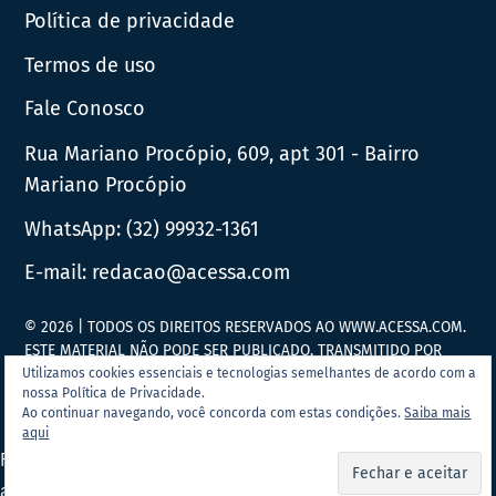
Política de privacidade
Termos de uso
Fale Conosco
Rua Mariano Procópio, 609, apt 301 - Bairro
Mariano Procópio
WhatsApp:
(32) 99932-1361
E-mail:
redacao@acessa.com
© 2026 | TODOS OS DIREITOS RESERVADOS AO WWW.ACESSA.COM.
ESTE MATERIAL NÃO PODE SER PUBLICADO, TRANSMITIDO POR
BROADCAST, REESCRITO OU REDISTRIBUÍDO SEM PRÉVIA
Utilizamos cookies essenciais e tecnologias semelhantes de acordo com a
nossa Política de Privacidade.
AUTORIZAÇÃO.
Ao continuar navegando, você concorda com estas condições.
Saiba mais
aqui
Portal Acessa.com é
associado ao