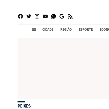
Facebook
Twitter
Instagram
YouTube
RSS
Whatsapp
Google
News
CIDADE
REGIÃO
ESPORTE
ECON
PEIXES