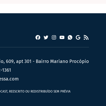
Facebook
Twitter
Instagram
YouTube
RSS
Whatsapp
Google
News
, 609, apt 301 - Bairro Mariano Procópio
2-1361
essa.com
CAST, REESCRITO OU REDISTRIBUÍDO SEM PRÉVIA