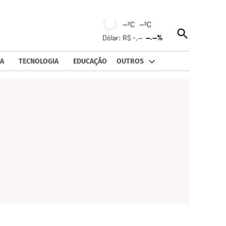
--ºC --ºC
Open
Dólar: R$ -,--
--.--%
Search
A
TECNOLOGIA
EDUCAÇÃO
OUTROS