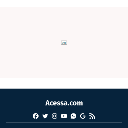
Acessa.com
Facebook
Twitter
Instagram
YouTube
RSS
Whatsapp
Google
News