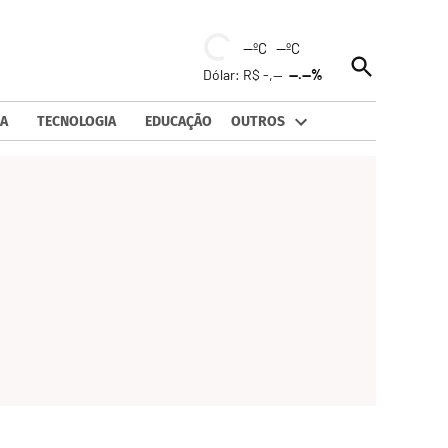
--ºC --ºC
Open
Dólar: R$ -,--
--.--%
Search
A
TECNOLOGIA
EDUCAÇÃO
OUTROS