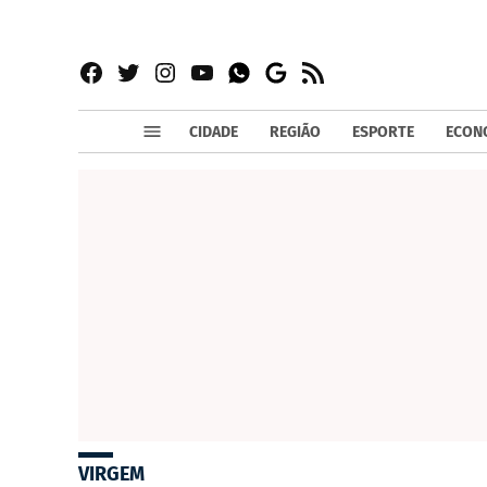
Facebook
Twitter
Instagram
YouTube
RSS
Whatsapp
Google
News
CIDADE
REGIÃO
ESPORTE
ECON
VIRGEM