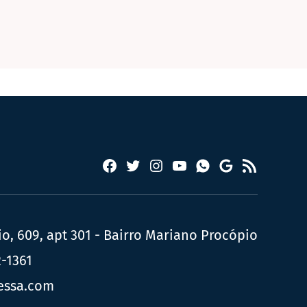
Facebook
Twitter
Instagram
YouTube
RSS
Whatsapp
Google
News
, 609, apt 301 - Bairro Mariano Procópio
2-1361
essa.com