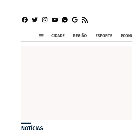
Facebook
Twitter
Instagram
YouTube
RSS
Whatsapp
Google
News
CIDADE
REGIÃO
ESPORTE
ECON
NOTÍCIAS