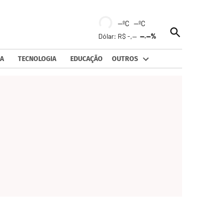
--ºC --ºC
Open
Dólar: R$ -,--
--.--%
Search
A
TECNOLOGIA
EDUCAÇÃO
OUTROS