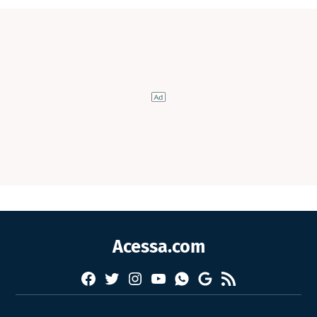
Acessa.com
Facebook
Twitter
Instagram
YouTube
RSS
Whatsapp
Google
News