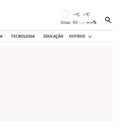
--ºC --ºC
Open
Dólar: R$ -,--
--.--%
Search
A
TECNOLOGIA
EDUCAÇÃO
OUTROS