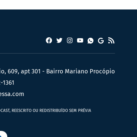
Facebook
Twitter
Instagram
YouTube
RSS
Whatsapp
Google
News
, 609, apt 301 - Bairro Mariano Procópio
2-1361
essa.com
CAST, REESCRITO OU REDISTRIBUÍDO SEM PRÉVIA