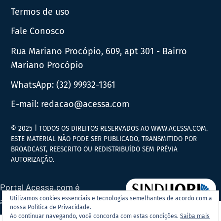
Termos de uso
Fale Conosco
Rua Mariano Procópio, 609, apt 301 - Bairro
Mariano Procópio
WhatsApp:
(32) 99932-1361
E-mail:
redacao@acessa.com
© 2025 | TODOS OS DIREITOS RESERVADOS AO WWW.ACESSA.COM.
ESTE MATERIAL NÃO PODE SER PUBLICADO, TRANSMITIDO POR
BROADCAST, REESCRITO OU REDISTRIBUÍDO SEM PRÉVIA
AUTORIZAÇÃO.
Portal Acessa.com é
Utilizamos cookies essenciais e tecnologias semelhantes de acordo com a
associado ao
nossa Política de Privacidade.
Ao continuar navegando, você concorda com estas condições.
Saiba mais