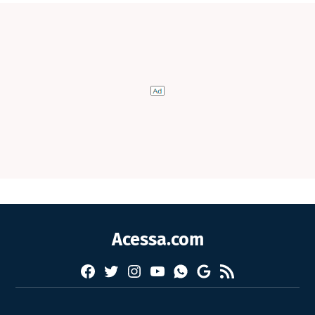
Acessa.com
Facebook
Twitter
Instagram
YouTube
RSS
Whatsapp
Google
News