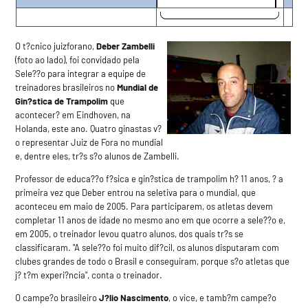
O t?cnico juizforano,
Deber Zambelli
(foto ao lado), foi convidado pela
Sele??o para integrar a equipe de
treinadores brasileiros no
Mundial de
Gin?stica de Trampolim
que
acontecer? em Eindhoven, na
Holanda, este ano. Quatro ginastas v?
o representar Juiz de Fora no mundial
e, dentre eles, tr?s s?o alunos de Zambelli.
Professor de educa??o f?sica e gin?stica de trampolim h? 11 anos, ? a
primeira vez que Deber entrou na seletiva para o mundial, que
aconteceu em maio de 2005. Para participarem, os atletas devem
completar 11 anos de idade no mesmo ano em que ocorre a sele??o e,
em 2005, o treinador levou quatro alunos, dos quais tr?s se
classificaram. "A sele??o foi muito dif?cil, os alunos disputaram com
clubes grandes de todo o Brasil e conseguiram, porque s?o atletas que
j? t?m experi?ncia", conta o treinador.
O campe?o brasileiro
J?lio Nascimento
, o vice, e tamb?m campe?o