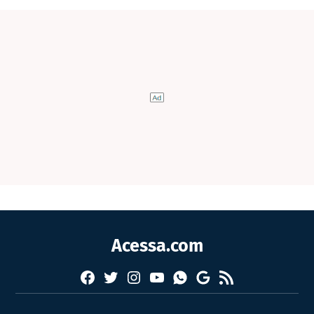
Acessa.com
Facebook
Twitter
Instagram
YouTube
RSS
Whatsapp
Google
News