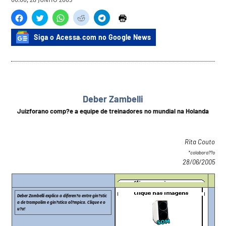
Siga o Acessa.com no Google News
Deber Zambelli
Juizforano comp?e a equipe de treinadores no mundial na Holanda
Rita Couto
*colabora??o
28/06/2005
Deber Zambelli explica a diferen?a entre gin?stic
a de trampolim e gin?stica ol?mpica. Clique e o
u?a!