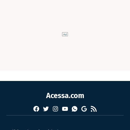
Acessa.com
Facebook
Twitter
Instagram
YouTube
RSS
Whatsapp
Google
News