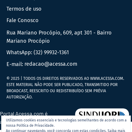
Termos de uso
Fale Conosco
Rua Mariano Procópio, 609, apt 301 - Bairro
Mariano Procópio
WhatsApp:
(32) 99932-1361
E-mail:
redacao@acessa.com
© 2025 | TODOS OS DIREITOS RESERVADOS AO WWW.ACESSA.COM.
ESTE MATERIAL NÃO PODE SER PUBLICADO, TRANSMITIDO POR
BROADCAST, REESCRITO OU REDISTRIBUÍDO SEM PRÉVIA
AUTORIZAÇÃO.
Portal Acessa.com é
Utilizamos cookies essenciais e tecnologias semelhantes de acordo com a
associado ao
nossa Política de Privacidade.
Ao continuar navegando, você concorda com estas condições.
Saiba mais