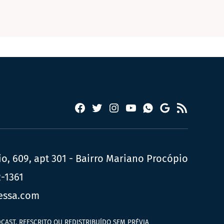
Facebook
Twitter
Instagram
YouTube
RSS
Whatsapp
Google
News
, 609, apt 301 - Bairro Mariano Procópio
2-1361
essa.com
CAST, REESCRITO OU REDISTRIBUÍDO SEM PRÉVIA