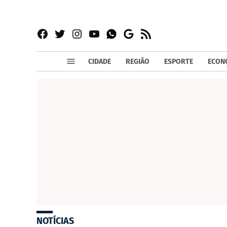
Facebook
Twitter
Instagram
YouTube
RSS
Whatsapp
Google
News
CIDADE
REGIÃO
ESPORTE
ECON
NOTÍCIAS