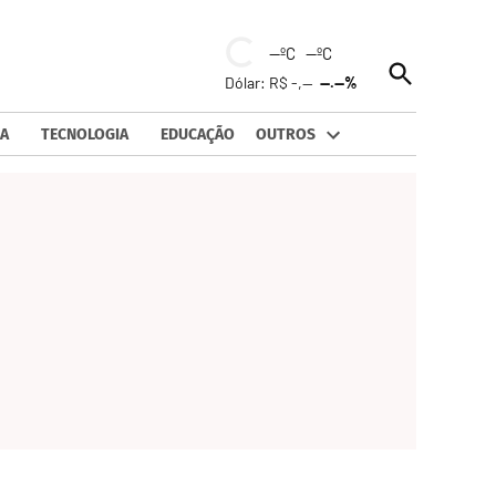
--ºC --ºC
Open
Dólar: R$ -,--
--.--%
Search
A
TECNOLOGIA
EDUCAÇÃO
OUTROS