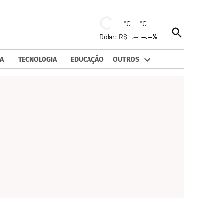
--ºC --ºC
Open
Dólar: R$ -,--
--.--%
Search
A
TECNOLOGIA
EDUCAÇÃO
OUTROS