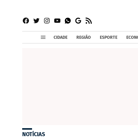
Facebook
Twitter
Instagram
YouTube
RSS
Whatsapp
Google
News
CIDADE
REGIÃO
ESPORTE
ECON
NOTÍCIAS