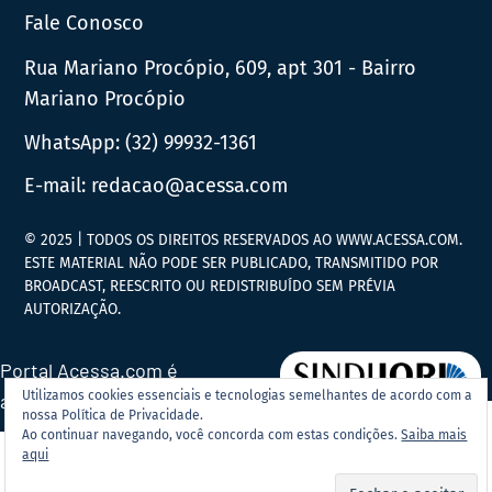
Fale Conosco
Rua Mariano Procópio, 609, apt 301 - Bairro
Mariano Procópio
WhatsApp:
(32) 99932-1361
E-mail:
redacao@acessa.com
© 2025 | TODOS OS DIREITOS RESERVADOS AO WWW.ACESSA.COM.
ESTE MATERIAL NÃO PODE SER PUBLICADO, TRANSMITIDO POR
BROADCAST, REESCRITO OU REDISTRIBUÍDO SEM PRÉVIA
AUTORIZAÇÃO.
Portal Acessa.com é
Utilizamos cookies essenciais e tecnologias semelhantes de acordo com a
associado ao
nossa Política de Privacidade.
Ao continuar navegando, você concorda com estas condições.
Saiba mais
aqui