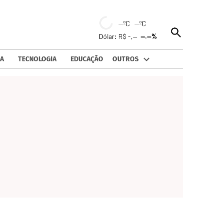
--ºC --ºC
Open
Dólar: R$ -,--
--.--%
Search
A
TECNOLOGIA
EDUCAÇÃO
OUTROS