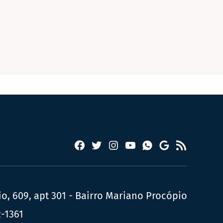
Facebook
Twitter
Instagram
YouTube
RSS
Whatsapp
Google
News
, 609, apt 301 - Bairro Mariano Procópio
2-1361