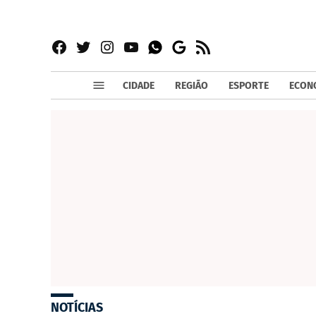
Facebook
Twitter
Instagram
YouTube
RSS
Whatsapp
Google
News
CIDADE
REGIÃO
ESPORTE
ECON
NOTÍCIAS