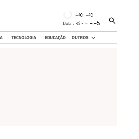
--ºC --ºC
Open
Dólar: R$ -,--
--.--%
Search
A
TECNOLOGIA
EDUCAÇÃO
OUTROS