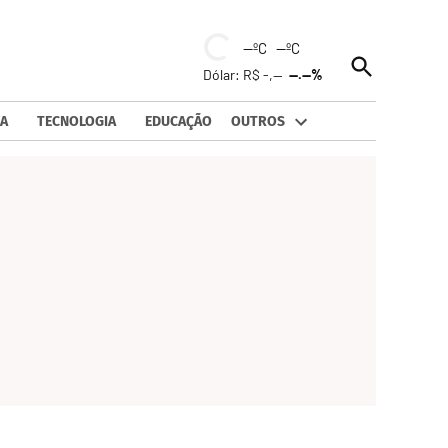
--ºC --ºC
Open
Dólar: R$ -,--
--.--%
Search
A
TECNOLOGIA
EDUCAÇÃO
OUTROS