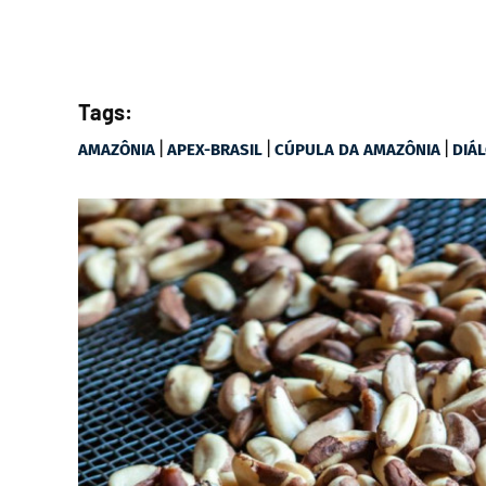
Tags:
|
|
|
AMAZÔNIA
APEX-BRASIL
CÚPULA DA AMAZÔNIA
DIÁ