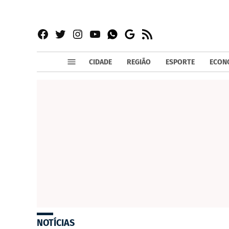
Facebook
Twitter
Instagram
YouTube
RSS
Whatsapp
Google
News
CIDADE
REGIÃO
ESPORTE
ECON
NOTÍCIAS