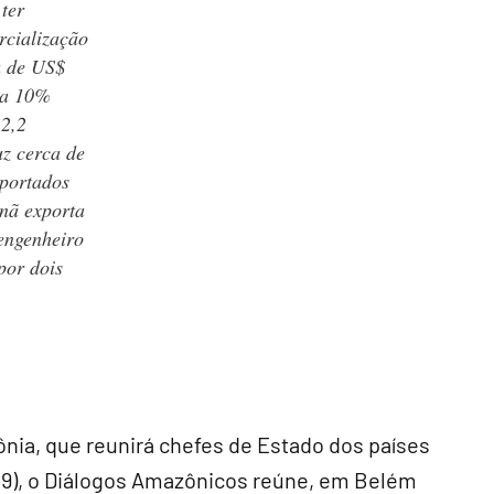
ter
rcialização
a de US$
 a 10%
 2,2
uz cerca de
xportados
nã exporta
engenheiro
por dois
nia, que reunirá chefes de Estado dos países
ta (9), o Diálogos Amazônicos reúne, em Belém