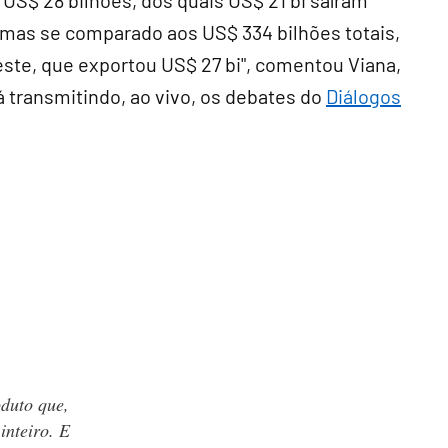
US$ 28 bilhões, dos quais US$ 21 bi saíram
, mas se comparado aos US$ 334 bilhões totais,
ste, que exportou US$ 27 bi", comentou Viana,
á transmitindo, ao vivo, os debates do
Diálogos
oduto que,
inteiro. E