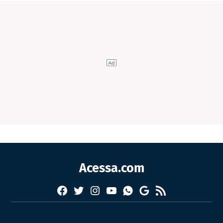
Acessa.com
Facebook
Twitter
Instagram
YouTube
RSS
Whatsapp
Google
News