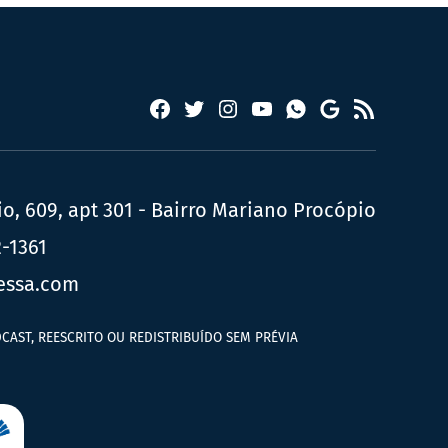
Facebook
Twitter
Instagram
YouTube
RSS
Whatsapp
Google
News
, 609, apt 301 - Bairro Mariano Procópio
2-1361
essa.com
CAST, REESCRITO OU REDISTRIBUÍDO SEM PRÉVIA