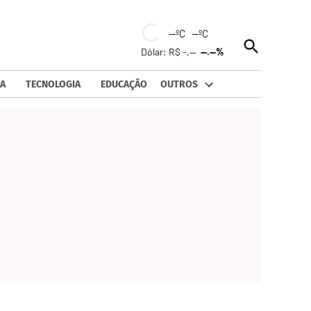
--ºC --ºC
Open
Dólar: R$ -,--
--.--%
Search
A
TECNOLOGIA
EDUCAÇÃO
OUTROS