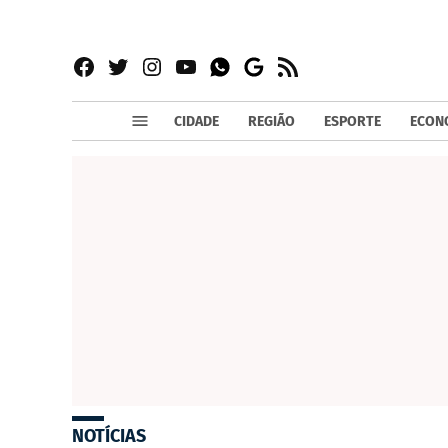
Facebook
Twitter
Instagram
YouTube
RSS
Whatsapp
Google
News
CIDADE
REGIÃO
ESPORTE
ECON
NOTÍCIAS