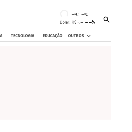
--ºC --ºC
Open
Dólar: R$ -,--
--.--%
Search
A
TECNOLOGIA
EDUCAÇÃO
OUTROS