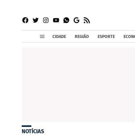
Facebook
Twitter
Instagram
YouTube
RSS
Whatsapp
Google
News
CIDADE
REGIÃO
ESPORTE
ECON
NOTÍCIAS