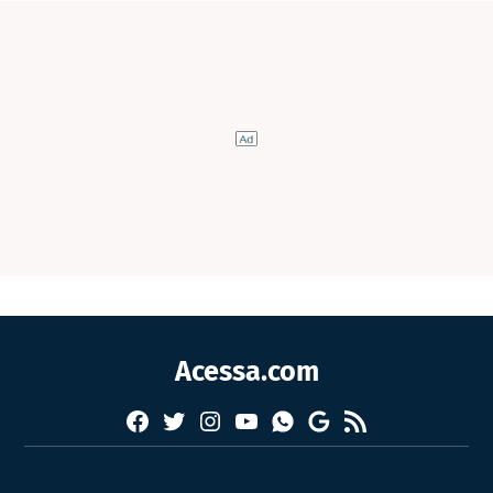
Acessa.com
Facebook
Twitter
Instagram
YouTube
RSS
Whatsapp
Google
News