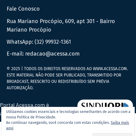
Fale Conosco
Rua Mariano Procópio, 609, apt 301 - Bairro
Mariano Procópio
WhatsApp:
(32) 99932-1361
E-mail:
redacao@acessa.com
© 2025 | TODOS OS DIREITOS RESERVADOS AO WWW.ACESSA.COM.
ESTE MATERIAL NÃO PODE SER PUBLICADO, TRANSMITIDO POR
BROADCAST, REESCRITO OU REDISTRIBUÍDO SEM PRÉVIA
AUTORIZAÇÃO.
Portal Acessa.com é
Utilizamos cookies essenciais e tecnologias semelhantes de acordo com a
associado ao
nossa Política de Privacidade.
Ao continuar navegando, você concorda com estas condições.
Saiba mais
aqui