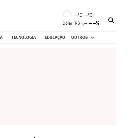
--ºC --ºC
Open
Dólar: R$ -,--
--.--%
Search
A
TECNOLOGIA
EDUCAÇÃO
OUTROS