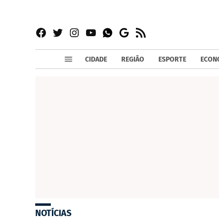
Facebook
Twitter
Instagram
YouTube
RSS
Whatsapp
Google
News
CIDADE
REGIÃO
ESPORTE
ECON
NOTÍCIAS