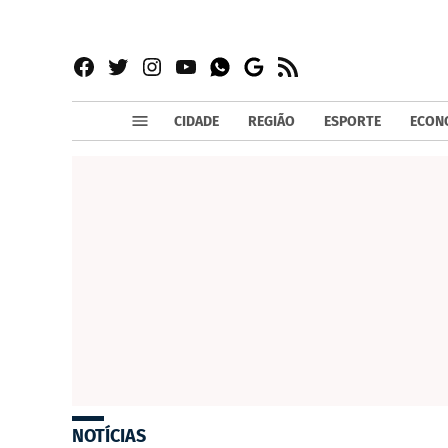
Facebook
Twitter
Instagram
YouTube
RSS
Whatsapp
Google
News
CIDADE
REGIÃO
ESPORTE
ECON
NOTÍCIAS