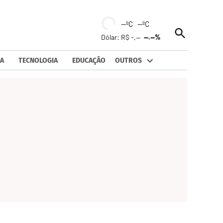
--ºC --ºC
Open
Dólar: R$ -,--
--.--%
Search
A
TECNOLOGIA
EDUCAÇÃO
OUTROS