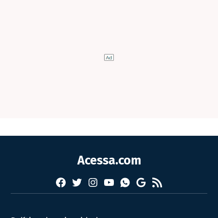
Acessa.com
Facebook
Twitter
Instagram
YouTube
RSS
Whatsapp
Google
News