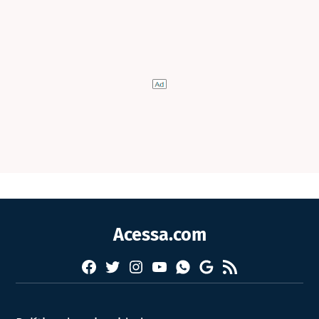
Acessa.com
Facebook
Twitter
Instagram
YouTube
RSS
Whatsapp
Google
News