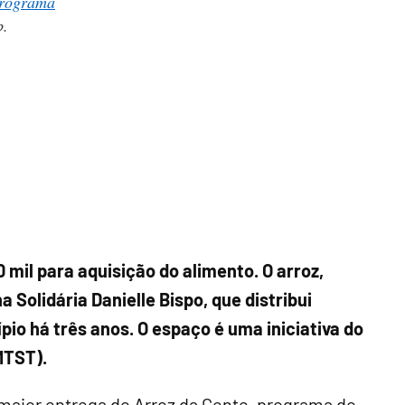
rograma
b.
mil para aquisição do alimento. O arroz,
ha Solidária Danielle Bispo, que distribui
io há três anos. O espaço é uma iniciativa do
MTST).
 maior entrega do Arroz da Gente, programa do