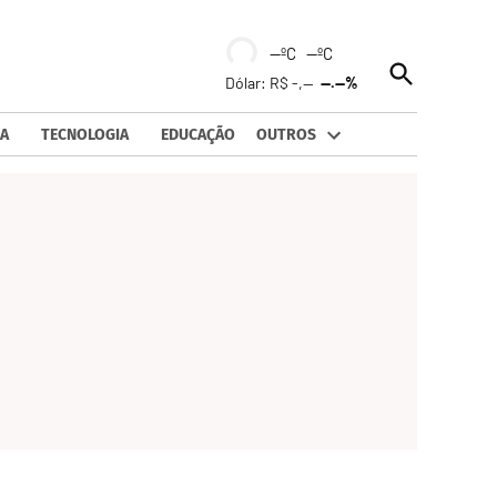
--ºC --ºC
Open
Dólar: R$ -,--
--.--%
Search
A
TECNOLOGIA
EDUCAÇÃO
OUTROS