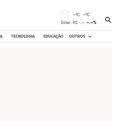
--ºC --ºC
Open
Dólar: R$ -,--
--.--%
Search
A
TECNOLOGIA
EDUCAÇÃO
OUTROS