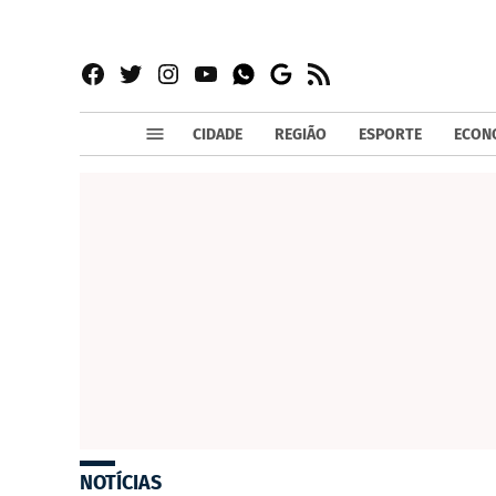
Facebook
Twitter
Instagram
YouTube
RSS
Whatsapp
Google
News
CIDADE
REGIÃO
ESPORTE
ECON
NOTÍCIAS