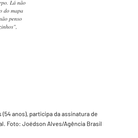
rpo. Lá não
do do mapa
 não penso
zinhos",