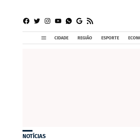
Facebook
Twitter
Instagram
YouTube
RSS
Whatsapp
Google
News
CIDADE
REGIÃO
ESPORTE
ECON
NOTÍCIAS