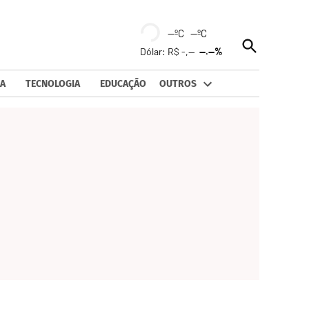
--ºC --ºC
Open
Dólar: R$ -,--
--.--%
Search
A
TECNOLOGIA
EDUCAÇÃO
OUTROS