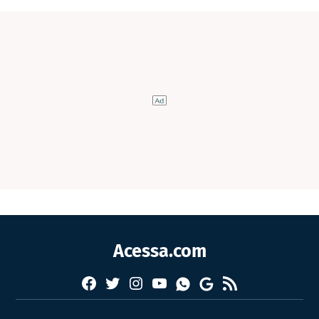
Acessa.com
Facebook
Twitter
Instagram
YouTube
RSS
Whatsapp
Google
News