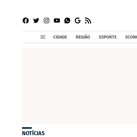
Facebook
Twitter
Instagram
YouTube
RSS
Whatsapp
Google
News
CIDADE
REGIÃO
ESPORTE
ECON
NOTÍCIAS