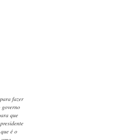
 para fazer
o governo
para que
presidente
 que é o
r uma